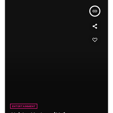
insert_link
ENTERTAINMENT