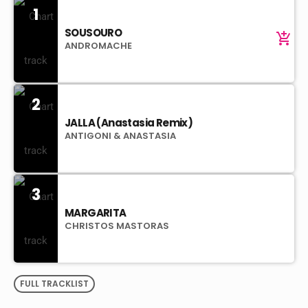
1
SOUSOURO
add_shopping_cart
ANDROMACHE
2
JALLA (Anastasia Remix)
ANTIGONI & ANASTASIA
3
MARGARITA
CHRISTOS MASTORAS
FULL TRACKLIST