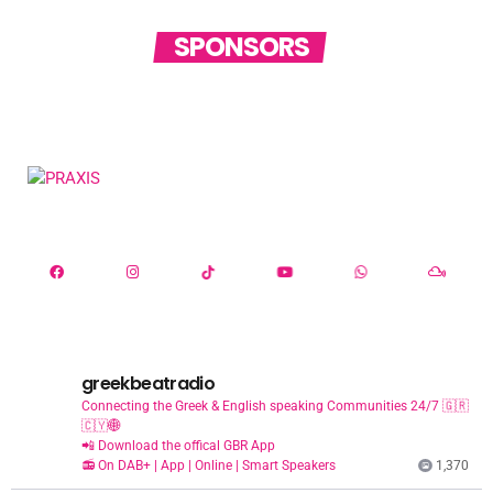
SPONSORS
greekbeatradio
Connecting the Greek & English speaking Communities 24/7 🇬🇷
🇨🇾🌐
📲 Download the offical GBR App
📻 On DAB+ | App | Online | Smart Speakers
1,370