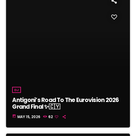
DJ
Antigoni’s Road To The Eurovision 2026
Grand Final ✨🇨🇾
today
MAY 15, 2026
62