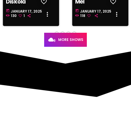
Mel
Life show
today
today
JANUARY 17, 2025
JANUARY 17, 2025
more_vert
more_vert
118
69
MORE SHOWS