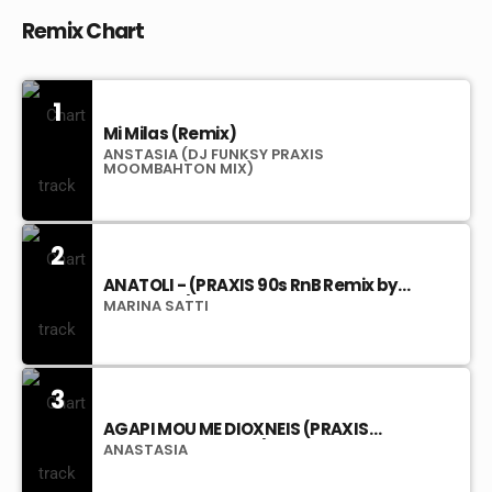
Remix Chart
1
Mi Milas (Remix)
ANSTASIA (DJ FUNKSY PRAXIS
MOOMBAHTON MIX)
2
ANATOLI - (PRAXIS 90s RnB Remix by
DJ Funksy)
MARINA SATTI
3
AGAPI MOU ME DIOXNEIS (PRAXIS
Remix by DJ Funksy)
ANASTASIA