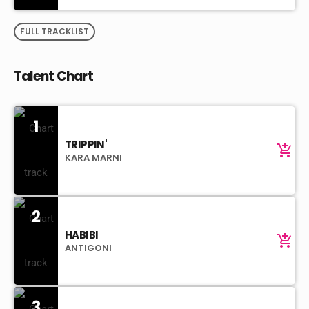
FULL TRACKLIST
Talent Chart
1
TRIPPIN'
add_shopping_cart
KARA MARNI
2
HABIBI
add_shopping_cart
ANTIGONI
3