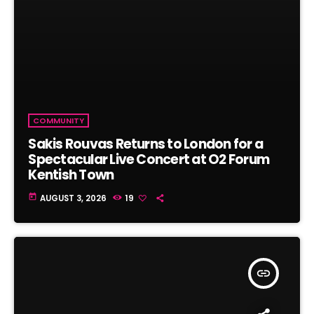
COMMUNITY
Sakis Rouvas Returns to London for a
Spectacular Live Concert at O2 Forum
Kentish Town
today
AUGUST 3, 2026
19
insert_link