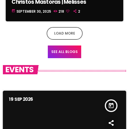
Christos Mastoras | Melisses
today
SEPTEMBER 30, 2025
218
2
LOAD MORE
SEE ALL BLOGS
EVENTS
19
SEP 2026
today