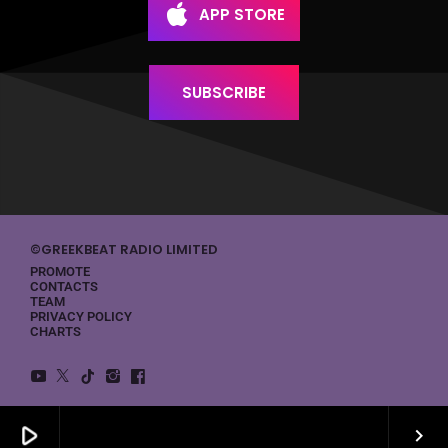
#GreekBeatRadio
APP STORE
#NikosMertzanos
#GreekBeatRadio
#GreekArtists
#OnAir
#GreekMuisic
#AlexandraPreher
#GreekSongwriter
#Eurovision
SUBSCRIBE
#GreekPop
215
40
253
35
©GREEKBEAT RADIO LIMITED
PROMOTE
CONTACTS
TEAM
PRIVACY POLICY
CHARTS
play_arrow
keyboard_arrow_right